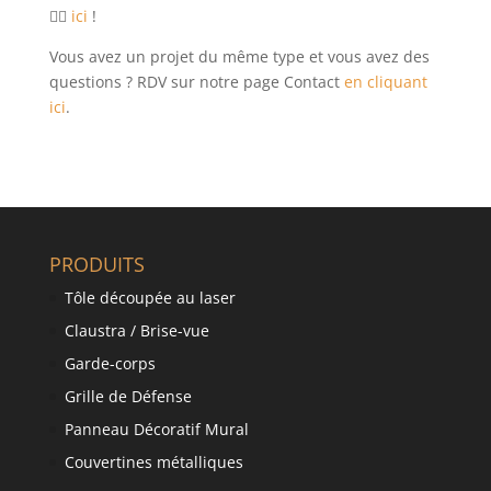
👉🏼
ici
!
Vous avez un projet du même type et vous avez des
questions ? RDV sur notre page Contact
en cliquant
ici
.
PRODUITS
Tôle découpée au laser
Claustra / Brise-vue
Garde-corps
Grille de Défense
Panneau Décoratif Mural
Couvertines métalliques