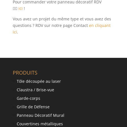
Pour commander votre panneau décoratif RDV
👉🏼
ici
!
Vous avez un projet du même type et vous avez des
questions ? RDV sur notre page Contact
en cliquant
ici
.
PRODUITS
Tôle découpée au laser
Claustra / Brise-vue
Garde-corps
Grille de Défense
Panneau Décoratif Mural
Couvertines métalliques