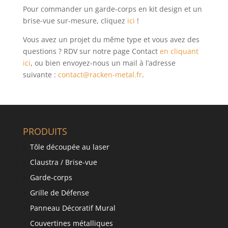
Pour commander un garde-corps en kit design et un
brise-vue sur-mesure, cliquez
ici
!
Vous avez un projet du même type et vous avez des
questions ? RDV sur notre page Contact
en cliquant
ici
, ou bien envoyez-nous un mail à l’adresse
suivante :
contact@racken-metal.fr
.
PRODUITS
Tôle découpée au laser
Claustra / Brise-vue
Garde-corps
Grille de Défense
Panneau Décoratif Mural
Couvertines métalliques