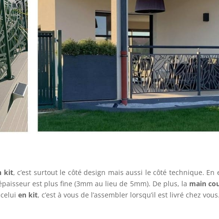
:
 kit
, c’est surtout le côté design mais aussi le côté technique. En e
 épaisseur est plus fine (3mm au lieu de 5mm). De plus, la
main co
 celui
en kit
, c’est à vous de l’assembler lorsqu’il est livré chez vous