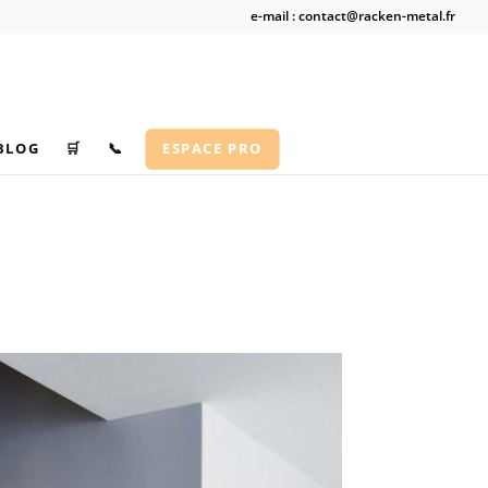
e-mail : contact@racken-metal.fr
BLOG
🛒
📞
ESPACE PRO