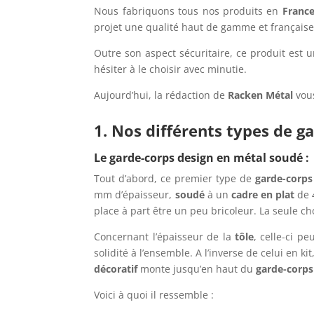
Nous fabriquons tous nos produits en
Franc
projet une qualité haut de gamme et française
Outre son aspect sécuritaire, ce produit est u
hésiter à le choisir avec minutie.
Aujourd’hui, la rédaction de
Racken Métal
vous
1. Nos différents types de g
Le garde-corps design en métal soudé :
Tout d’abord, ce premier type de
garde-corps
mm d’épaisseur,
soudé
à un
cadre en plat
de 4
place à part être un peu bricoleur. La seule cho
Concernant l’épaisseur de la
tôle
, celle-ci p
solidité à l’ensemble. A l’inverse de celui en k
décoratif
monte jusqu’en haut du
garde-corps
Voici à quoi il ressemble :