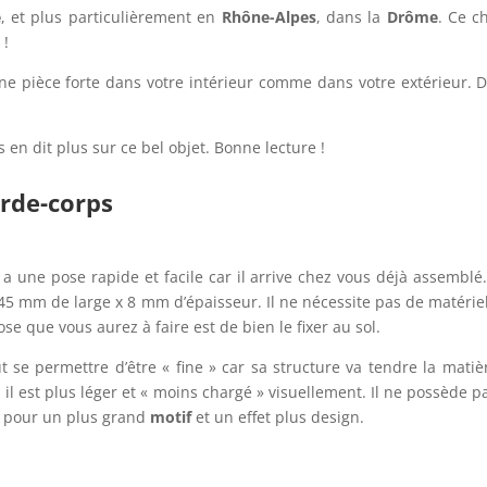
e
, et plus particulièrement en
Rhône-Alpes
, dans la
Drôme
. Ce c
 !
ne pièce forte dans votre intérieur comme dans votre extérieur. D
 en dit plus sur ce bel objet. Bonne lecture !
arde-corps
a une pose rapide et facile car il arrive chez vous déjà assemblé. E
5 mm de large x 8 mm d’épaisseur. Il ne nécessite pas de matérie
se que vous aurez à faire est de bien le fixer au sol.
eut se permettre d’être « fine » car sa structure va tendre la mati
it, il est plus léger et « moins chargé » visuellement. Il ne possède 
pour un plus grand
motif
et un effet plus design.